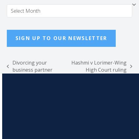
Archives
SIGN UP TO OUR NEWSLETTER
Divorcing your
Hashmi v Lorimer-Wing
previous
next
business partner
High Court ruling
post:
post: