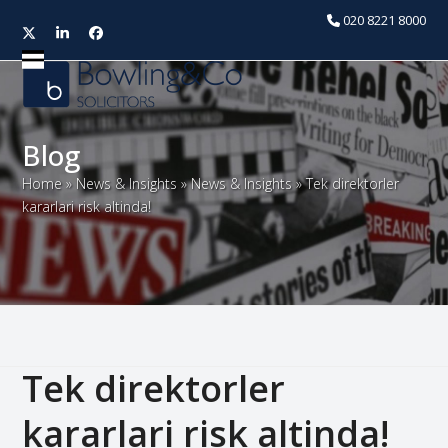
020 8221 8000
Twitter
LinkedIn
Facebook
Open
Close
mobile
mobile
menu
menu
Blog
Home
»
News & Insights
»
News & Insights
»
Tek direktorler
kararlari risk altinda!
Tek direktorler
kararlari risk altinda!